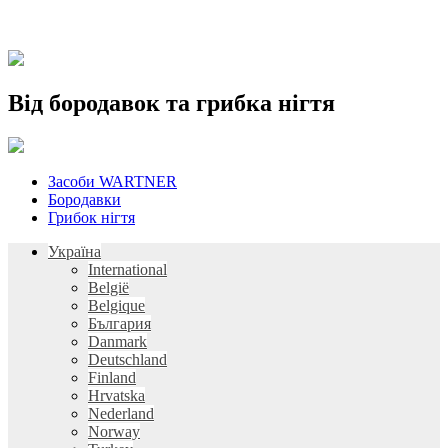
Від бородавок та грибка нігтя
Skip
Засоби WARTNER
to
Бородавки
content
Грибок нігтя
Україна
International
België
Belgique
България
Danmark
Deutschland
Finland
Hrvatska
Nederland
Norway