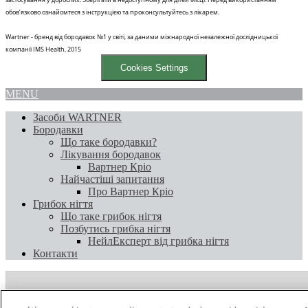
обов’язково ознайомтеся з інструкцією та проконсультуйтесь з лікарем.
Wartner - бренд від бородавок №1 у світі, за даними міжнародної незалежної дослідницької
компанії IMS Health, 2015
Cookies Settings
MENU
Засоби WARTNER
Бородавки
Що таке бородавки?
Лікування бородавок
Вартнер Кріо
Найчастіші запитання
Про Вартнер Кріо
Грибок нігтя
Що таке грибок нігтя
Позбутись грибка нігтя
НейлЕксперт від грибка нігтя
Контакти
САМОЛІКУВАННЯ МОЖЕ