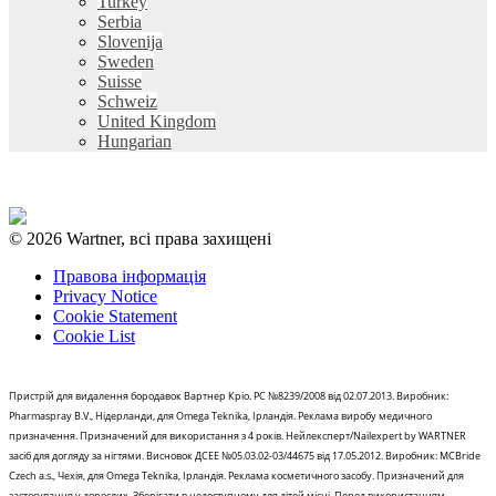
Turkey
Serbia
Slovenija
Sweden
Suisse
Schweiz
United Kingdom
Hungarian
© 2026 Wartner, всі права захищені
Правова інформація
Privacy Notice
Cookie Statement
Cookie List
Пристрій для видалення бородавок Вартнер Кріо. РС №8239/2008 від 02.07.2013. Виробник:
Pharmaspray B.V., Нідерланди, для Omega Teknika, Ірландія. Реклама виробу медичного
призначення. Призначений для використання з 4 років. Нейлексперт/Nailexpert by WARTNER
засіб для догляду за нігтями. Висновок ДСЕЕ №05.03.02-03/44675 від 17.05.2012. Виробник: MCBride
Czech a.s., Чехія, для Omega Teknika, Ірландія. Реклама косметичного засобу. Призначений для
застосування у дорослих. Зберігати в недоступному для дітей місці. Перед використанням