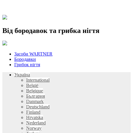
Від бородавок та грибка нігтя
Skip
Засоби WARTNER
to
Бородавки
content
Грибок нігтя
Україна
International
België
Belgique
България
Danmark
Deutschland
Finland
Hrvatska
Nederland
Norway