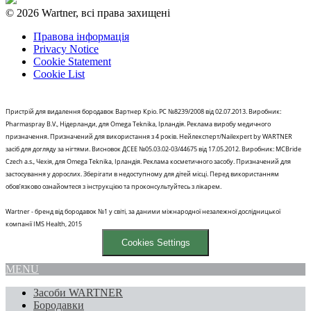
© 2026 Wartner, всі права захищені
Правова інформація
Privacy Notice
Cookie Statement
Cookie List
Пристрій для видалення бородавок Вартнер Кріо. РС №8239/2008 від 02.07.2013. Виробник:
Pharmaspray B.V., Нідерланди, для Omega Teknika, Ірландія. Реклама виробу медичного
призначення. Призначений для використання з 4 років. Нейлексперт/Nailexpert by WARTNER
засіб для догляду за нігтями. Висновок ДСЕЕ №05.03.02-03/44675 від 17.05.2012. Виробник: MCBride
Czech a.s., Чехія, для Omega Teknika, Ірландія. Реклама косметичного засобу. Призначений для
застосування у дорослих. Зберігати в недоступному для дітей місці. Перед використанням
обов’язково ознайомтеся з інструкцією та проконсультуйтесь з лікарем.
Wartner - бренд від бородавок №1 у світі, за даними міжнародної незалежної дослідницької
компанії IMS Health, 2015
Cookies Settings
MENU
Засоби WARTNER
Бородавки