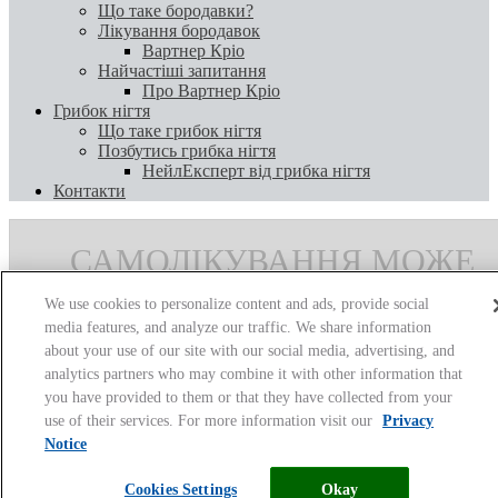
Що таке бородавки?
Лікування бородавок
Вартнер Кріо
Найчастіші запитання
Про Вартнер Кріо
Грибок нігтя
Що таке грибок нігтя
Позбутись грибка нігтя
НейлЕксперт від грибка нігтя
Контакти
САМОЛІКУВАННЯ МОЖЕ
БУТИ ШКІДЛИВИМ ДЛЯ
We use cookies to personalize content and ads, provide social
ВАШОГО ЗДОРОВ'Я
media features, and analyze our traffic. We share information
about your use of our site with our social media, advertising, and
analytics partners who may combine it with other information that
you have provided to them or that they have collected from your
use of their services. For more information visit our
Privacy
Notice
Cookies Settings
Okay