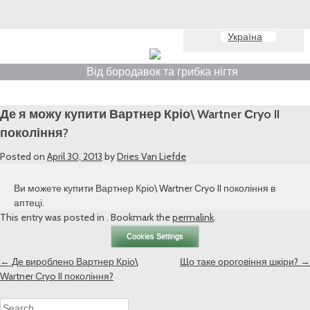
Україна
Від бородавок та грибка нігтя
Де я можу купити Вартнер Кріо\ Wartner Сryo II
покоління?
Posted on
April 30, 2013
by
Dries Van Liefde
Ви можете купити Вартнер Кріо\ Wartner Сryo II покоління в
аптеці.
This entry was posted in . Bookmark the
permalink
.
Cookies Settings
Post
←
Де вироблено Вартнер Кріо\
Що таке ороговіння шкіри?
→
Wartner Сryo II покоління?
navigation
Search