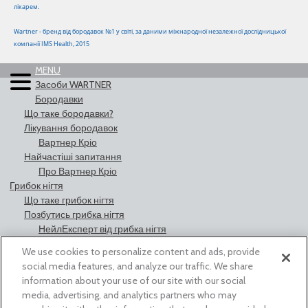
лікарем.
Wartner - бренд від бородавок №1 у світі, за даними міжнародної незалежної дослідницької
компанії IMS Health, 2015
MENU
Засоби WARTNER
Бородавки
Що таке бородавки?
Лікування бородавок
Вартнер Кріо
Найчастіші запитання
Про Вартнер Кріо
Грибок нігтя
Що таке грибок нігтя
Позбутись грибка нігтя
НейлЕксперт від грибка нігтя
Контакти
We use cookies to personalize content and ads, provide
social media features, and analyze our traffic. We share
information about your use of our site with our social
САМОЛІКУВАННЯ МОЖЕ
media, advertising, and analytics partners who may