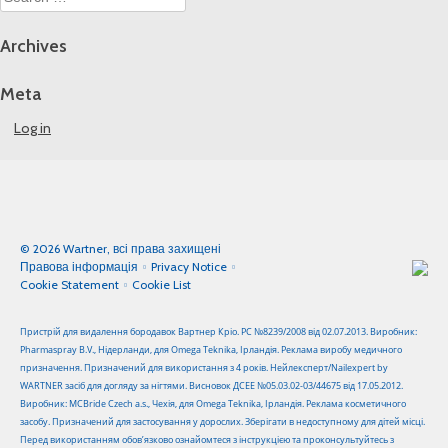
for:
Archives
Meta
Log in
© 2026 Wartner, всі права захищені
Правова інформація
Privacy Notice
Cookie Statement
Cookie List
Пристрій для видалення бородавок Вартнер Кріо. РС №8239/2008 від 02.07.2013. Виробник:
Pharmaspray B.V., Нідерланди, для Omega Teknika, Ірландія. Реклама виробу медичного
призначення. Призначений для використання з 4 років. Нейлексперт/Nailexpert by
WARTNER засіб для догляду за нігтями. Висновок ДСЕЕ №05.03.02-03/44675 від 17.05.2012.
Виробник: MCBride Czech a.s., Чехія, для Omega Teknika, Ірландія. Реклама косметичного
засобу. Призначений для застосування у дорослих. Зберігати в недоступному для дітей місці.
Перед використанням обов’язково ознайомтеся з інструкцією та проконсультуйтесь з